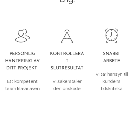
PERSONLIG
KONTROLLERA
SNABBT
HANTERING AV
T
ARBETE
DITT PROJEKT
SLUTRESULTAT
Vi tar hänsyn till
Ett kompetent
Vi säkerställer
kundens
team klarar även
den önskade
tidskritiska
större
ytfinheten och
önskemål och
utmaningar och
utför
gör vårt yttersta
mer
provningen.
för att överträffa
komplicerade
förväntningarna.
projekt.