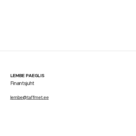
LEMBE PAEGLIS
Finantsjuht
lembe@taffmet.ee