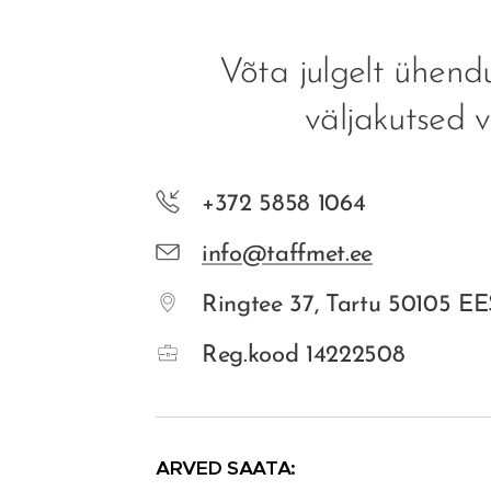
Võta julgelt ühend
väljakutsed 
+372 5858 1064
info@taffmet.ee
Ringtee 37, Tartu 50105 EE
Reg.kood 14222508
ARVED SAATA: