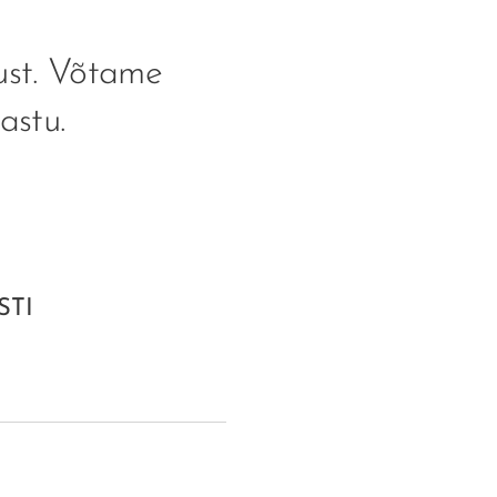
ust. Võtame
vastu.
STI