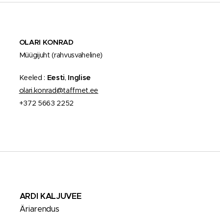
OLARI KONRAD
Müügijuht (rahvusvaheline)
Keeled :
Eesti
,
Inglise
olari.konrad@taffmet.ee
+372 5663 2252
ARDI KALJUVEE
Äriarendus