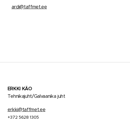
ardi@taffmet.ee
ERKKI KÄO
Tehnikajuht/Galvaanika juht
erkki@taffmet.ee
+372 5628 1305