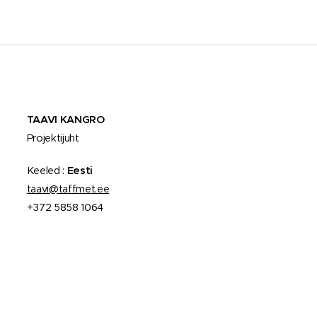
T
AAVI KANGRO
Projektijuht
Keeled :
Eesti
taavi@taffmet.ee
+372 5858 1064