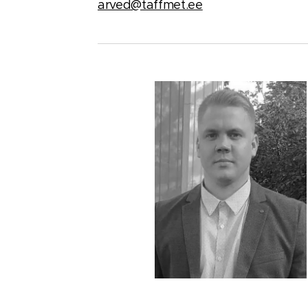
arved@taffmet.ee